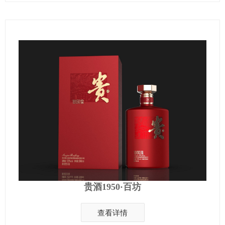
贵酒1950·百坊
查看详情