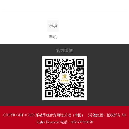
乐动
手机
官方
官方微信
网站,
乐动
（中
国）
1
末页
COPYRIGHT © 2021 乐动手机官方网站,乐动（中国） （苏酒集团）版权所有 All
Rights Reserved. 电话：0851-82318958