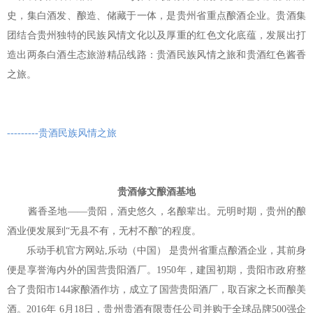
贵酒贵阳大曲系列
校园招聘
史，集白酒发、酿造、储藏于一体，是贵州省重点酿酒企业。贵酒集
贵酒黔春酒系列
团结合贵州独特的民族风情文化以及厚重的红色文化底蕴，发展出打
造出两条白酒生态旅游精品线路：贵酒民族风情之旅和贵酒红色酱香
文创产品
之旅。
星贵系列
---------贵酒民族风情之旅
贵酒修文酿酒基地
酱香圣地——贵阳，酒史悠久，名酿辈出。元明时期，贵州的酿
酒业便发展到“无县不有，无村不酿”的程度。
乐动手机官方网站,乐动（中国） 是贵州省重点酿酒企业，其前身
便是享誉海内外的国营贵阳酒厂。1950年，建国初期，贵阳市政府整
合了贵阳市144家酿酒作坊，成立了国营贵阳酒厂，取百家之长而酿美
酒。2016年 6月18日，贵州贵酒有限责任公司并购于全球品牌500强企