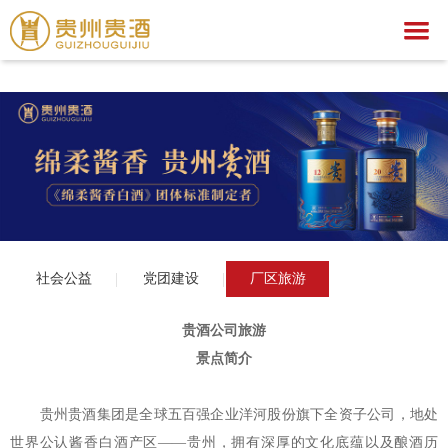
乐动手机官方网站,乐动（中国）
乐动手机官方网站,乐动（中国）
关于我们
乐动手机官方网站,乐动（中国）
集团简介
产品中心
企业荣誉
公示公告
文化之旅
贵酒文化
乐动手机官方网站,乐动（中国）
贵酒世家系列
社会公益
党团建设
厂区旅游
服务中心
宣传视频
行业动态
乐动手机官方网站,乐动（中国）
社会公益
招聘中心
贵酒匠心
贵酒美文
贵酒樽系列
党团建设
招标公告
贵酒公司旅游
景点简介
贵酒(金/红)系列
厂区旅游
中标公告
人才理念
贵酒品系列
经营者信息
社会招聘
贵州贵酒集团是全球五百强企业洋河股份旗下全资子公司，地处
世界公认酱香白酒产区——贵州，拥有深厚的文化底蕴以及酿酒历