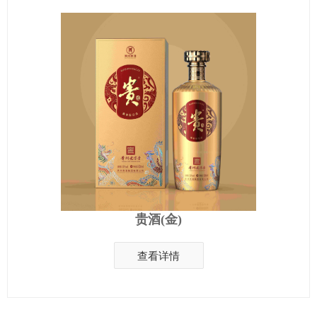
贵酒贵阳大曲系列
校园招聘
贵酒黔春酒系列
文创产品
星贵系列
贵酒(金)
查看详情