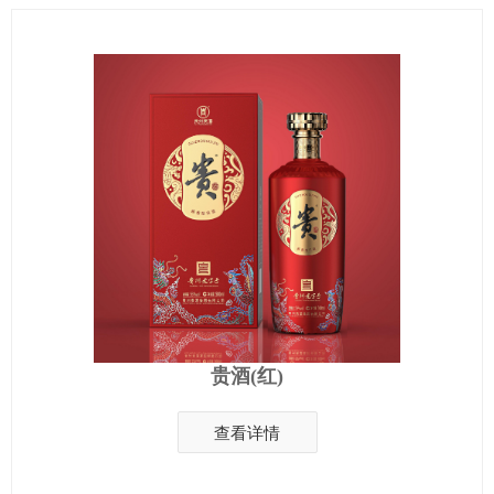
贵酒(红)
查看详情