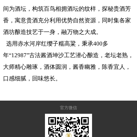
间为酒坛，构筑百鸟相拥酒坛的纹样，探秘贵酒芳
香，寓意贵酒充分利用优势自然资源，同时集各家
酒坊酿造技艺于一身，融万物之大成。
选用赤水河岸红缨子糯高粱，秉承
400
多
年
“12987”
古法酱酒坤沙工艺潜心酿造，老坛老熟，
大师精心雕琢，酒体圆润，酱香幽雅，陈香宜人，
口感细腻，回味悠长。
官方微信