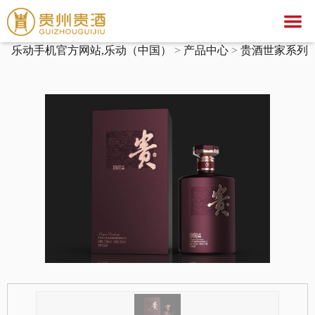
乐动手机官方网站,乐动（中国）
乐动手机官方网站,乐动（中国）
>
产品中心
>
贵酒世家系列
乐动手机官方网站,乐动（中国）
关于我们
乐动手机官方网站,乐动（中国）
集团简介
产品中心
企业荣誉
公示公告
文化之旅
贵酒文化
乐动手机官方网站,乐动（中国）
贵酒世家系列
服务中心
宣传视频
行业动态
乐动手机官方网站,乐动（中国）
社会公益
招聘中心
贵酒匠心
贵酒美文
贵酒樽系列
党团建设
招标公告
贵酒(金/红)系列
厂区旅游
中标公告
人才理念
贵酒品系列
经营者信息
社会招聘