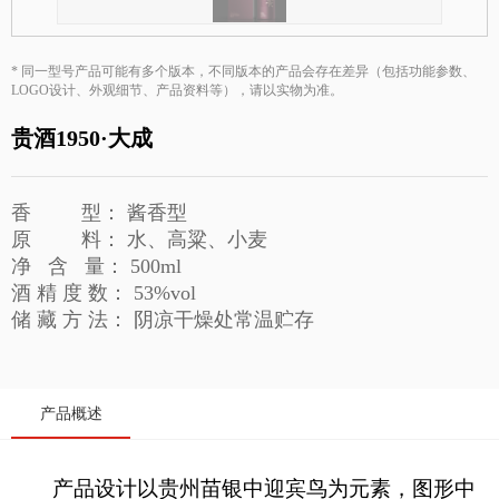
贵酒贵阳大曲系列
校园招聘
贵酒黔春酒系列
* 同一型号产品可能有多个版本，不同版本的产品会存在差异（包括功能参数、
LOGO设计、外观细节、产品资料等），请以实物为准。
文创产品
贵酒1950·大成
星贵系列
香 型： 酱香型
原 料： 水、高粱、小麦
净 含 量： 500ml
酒 精 度 数： 53%vol
储 藏 方 法： 阴凉干燥处常温贮存
产品概述
产品设计以贵州苗银中迎宾鸟为元素，图形中