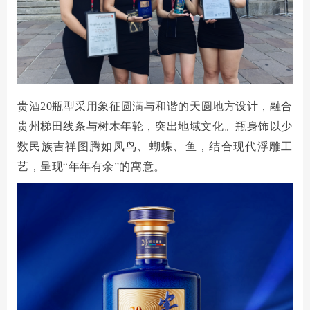
贵酒
20瓶型采用象征圆满与和谐的天圆地方设计，融合
贵州梯田线条与树木年轮，突出地域文化。瓶身饰以少
数民族吉祥图腾如凤鸟、蝴蝶、鱼，结合现代浮雕工
艺，呈现“年年有余”的寓意。