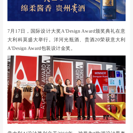
贵酒贵阳大曲系列
校园招聘
贵酒黔春酒系列
文创产品
7月17日，国际设计大奖A'Design Award颁奖典礼在意
星贵系列
大利科莫盛大举行
。洋河光瓶酒、贵酒
20荣获意大利
A'Design Award
包装设计金奖。