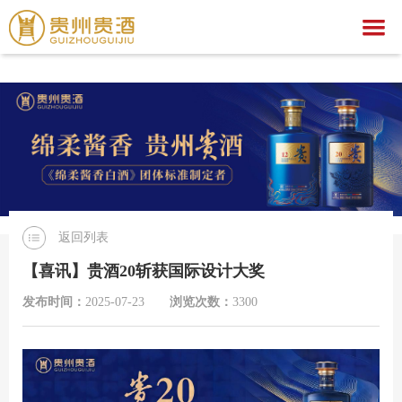
乐动手机官方网站,乐动（中国）
乐动手机官方网站,乐动（中国）
关于我们
乐动手机官方网站,乐动（中国）
集团简介
产品中心
企业荣誉
公示公告
文化之旅
贵酒文化
乐动手机官方网站,乐动（中国）
贵酒世家系列
返回列表
服务中心
宣传视频
行业动态
乐动手机官方网站,乐动（中国）
社会公益
【喜讯】贵酒20斩获国际设计大奖
招聘中心
贵酒匠心
贵酒美文
贵酒樽系列
党团建设
招标公告
发布时间：
2025-07-23
浏览次数：
3300
贵酒(金/红)系列
厂区旅游
中标公告
人才理念
贵酒品系列
经营者信息
社会招聘