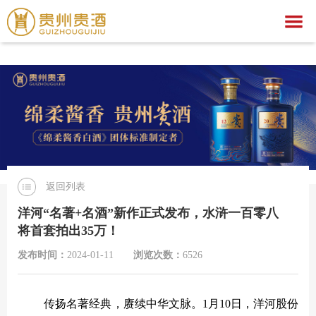
乐动手机官方网站,乐动（中国）
乐动手机官方网站,乐动（中国）
关于我们
乐动手机官方网站,乐动（中国）
集团简介
产品中心
企业荣誉
公示公告
文化之旅
贵酒文化
乐动手机官方网站,乐动（中国）
贵酒世家系列
返回列表
服务中心
宣传视频
行业动态
乐动手机官方网站,乐动（中国）
社会公益
洋河“名著+名酒”新作正式发布，水浒一百零八
将首套拍出35万！
招聘中心
贵酒匠心
贵酒美文
贵酒樽系列
党团建设
招标公告
发布时间：
2024-01-11
浏览次数：
6526
贵酒(金/红)系列
厂区旅游
中标公告
人才理念
贵酒品系列
经营者信息
社会招聘
传扬名著经典，赓续中华文脉。
1月10日，洋河股份