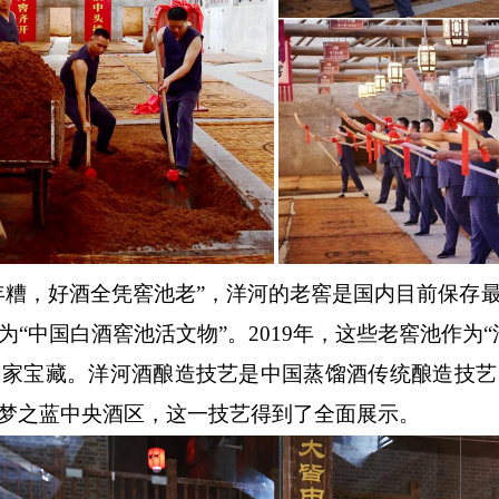
年糟，好酒全凭窖池老”，洋河的老窖是国内目前保存
“中国白酒窖池活文物”。2019年，这些老窖池作为
国家宝藏。洋河酒酿造技艺是中国蒸馏酒传统酿造技艺
梦之蓝中央酒区，这一技艺得到了全面展示。