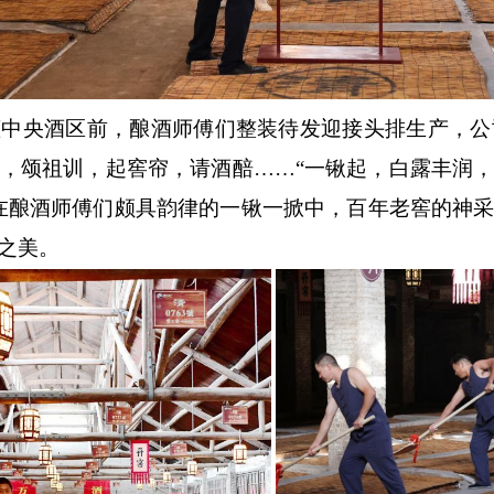
蓝中央酒区前，酿酒师傅们整装待发迎接头排生产，公
，颂祖训，起窖帘，请酒醅
……“一锹起，白露丰润
在酿酒师傅们颇具韵律的一锹一掀中，百年老窖的神
之美。