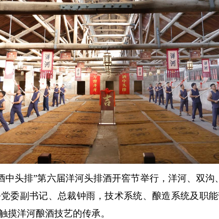
 酒中头排”第六届洋河头排酒开窖节举行，洋河、双沟
份党委副书记、总裁钟雨，技术系统、酿造系统及职能
触摸洋河酿酒技艺的传承。