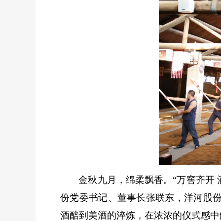
金秋九月，绵柔飘香。
“万窖齐开
份党委书记、董事长张联东，洋河股
酒醅到美酒的淬炼，在浓浓的仪式感中