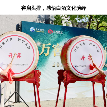
窖启头排，感悟白酒文化演绎