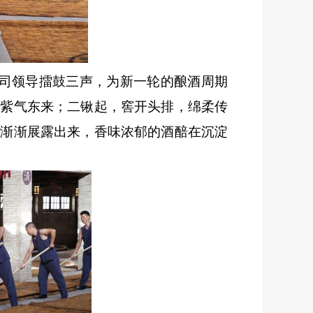
司领导擂鼓三声，为新一轮的酿酒周期
，紫气东来；二锹起，窖开头排，绵柔传
采渐渐展露出来，香味浓郁的酒醅在沉淀