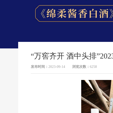
“万窖齐开 酒中头排”2
发布时间：
2023-09-14
浏览次数：
6258