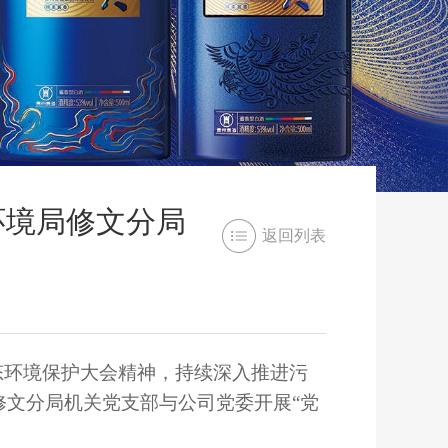
环境局修文分局
返回列表
态环境保护大会精神，持续深入推进污
修文分局机关党支部与公司党委开展
“党