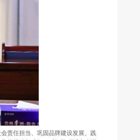
社会责任担当、巩固品牌建设发展、践