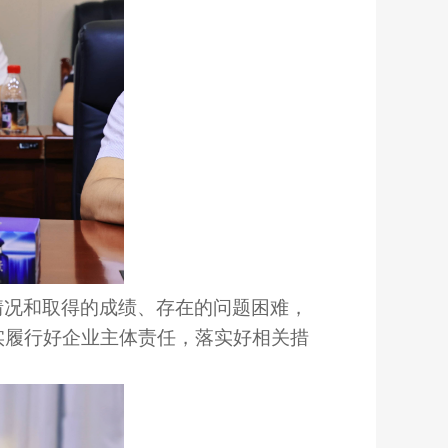
情况和取得的成绩、存在的问题困难，
实履行好企业主体责任，落实好相关措