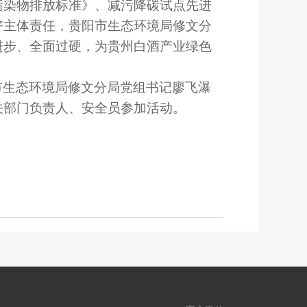
污染物排放标准》、减污降碳试点先进
好主体责任，贵阳市生态环境局修文分
进步、全面过硬，为贵州白酒产业绿色
市生态环境局修文分局党组书记廖飞瀑
关部门负责人、安全员参加活动。