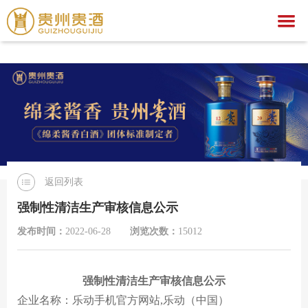
乐动手机官方网站,乐动（中国）
乐动手机官方网站,乐动（中国）
关于我们
乐动手机官方网站,乐动（中国）
集团简介
产品中心
企业荣誉
公示公告
文化之旅
贵酒文化
乐动手机官方网站,乐动（中国）
贵酒世家系列
返回列表
服务中心
宣传视频
行业动态
乐动手机官方网站,乐动（中国）
社会公益
强制性清洁生产审核信息公示
招聘中心
贵酒匠心
贵酒美文
贵酒樽系列
党团建设
招标公告
发布时间：
2022-06-28
浏览次数：
15012
贵酒(金/红)系列
厂区旅游
中标公告
人才理念
强制性清洁生产审核信息公示
贵酒品系列
经营者信息
社会招聘
企业名称：乐动手机官方网站,乐动（中国）